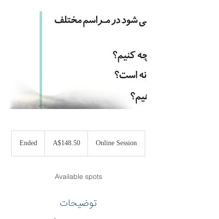
148.50
Australian
Ended
E
A$148.50
Online Session
dollars
n
d
e
Available spots
d
توضیحات