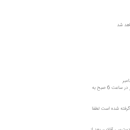
 خواهد شد
ورهای نیم کره شمالی از تاریخ 17 سپتامبر
لطفا در نظر داشته باشید با توجه به تغییر زمانی در استرالیا جلسه 4 و 5 و 6 یک ساعت دیرتر در ساعت 6 صبح به
گرفته شده است لطفا
دسترسی آفلاین بعد از