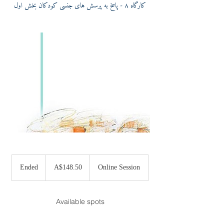
کارگاه ٨ - پاسخ به پرسش های جنسی کودکان بخش اول
148.50
Australian
Ended
E
A$148.50
Online Session
dollars
n
d
e
Available spots
d