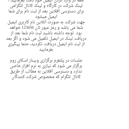
لطفا در وارد کردن ایمیل خود دقت بفرمایید ،
لینک شرکت در کارگاه و لینک کانال تلگرامی
برای دسترسی آفلاین بعد از ثبت نام برای شما
ایمیل میشود
جهت شرکت به صورت آنلاین نام کاربری ایمیل
شما می باشد و رمز عبور تان 123456 خواهد
بود. توجه داشته باشید ثبت نام شما بعد از
دریافت لینک در ایمیل تکمیل می شود و اگر بعد
از ثبت نام ایمیل دریافت نکردید، حتما پیگیری
بفرمایید
جلسات در پلتفرم برگزاری وبینار اسکای روم
برگزار می شود که نیازی به نرم افزار خاصی
ندارد و دسترسی آفلاین به مطالب از طریق
کانال تلگرام که مخصوص شرکت کنندگان
هست،برای هر کارگاه نهایت تا پایان کارگاه به
انضمام دو هفته بعد از آن خواهد بود، لطفا در
بازه مشخص شده جلسات را مشاهده بفرمایید.
امکان دسترسی مجدد به مطالب بعد از اتمام
زمان مشخص شده فراهم نمی باشد.
توجه: ضبط کلاس به هر طریقی ممنوع است و
مسئله اخلاقی و حقوقی دارد
همچنین فقط فرد ثبت نام کننده به همراه همسر