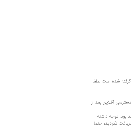
گرفته شده است لطفا
دسترسی آفلاین بعد از
ین نام کاربری ایمیل شما می باشد و رمز عبور تان 123456 خواهد بود. توجه داشته
دریافت نکردید، حتما