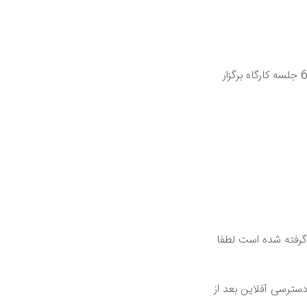
تعداد جلسات: ۶ جلسه (یک جلسه اضافه در آخر کارگاه در زوم جهت پرسشو پاسخ اضافه بر 6 جلسه کارگاه برگزار
گرفته شده است لطفا
دسترسی آفلاین بعد از