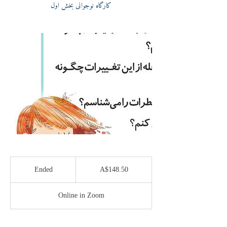
کارگاه نوجوانی بخش اول
148.50
Australian
Ended
E
A$148.50
dollars
n
d
Online in Zoom
e
d