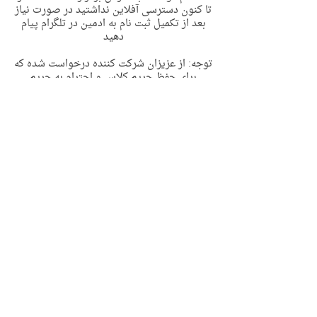
تا کنون دسترسی آفلاین نداشتید در صورت نیاز
بعد از تکمیل ثبت نام به ادمین در تلگرام پیام
دهید
توجه: از عزیزان شرکت کننده درخواست شده که
برای حفظ حریم‌ کلاس و احترام به حریم
خصوصی و قانون حق تکثیر (کپی رایت) تحت
هیچ عنوانی کلاس را ضبط نفرمایند
ضبط کلاس مسئله اخلاقی و حقوقی دارد
پس از تکمیل ثبت نام لینک زوم به همراه لینک
گروه تلگرامی کلاس برای ایمیل شما ارسال
خواهد شد، لطفا پس از ثبت نام ایمیل خود را
چک بفرمایید
در صورت داشتن هر گونه سوال میتوانید با
ادمین در تلگرام با اکانت زیر مرتبط شوید
@olguadmin
https://t.me/olguadmin
Contact Details