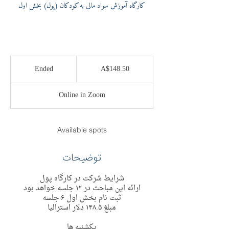
کارگاه آموزش سواد مالی به کودکان (پول) بخش اول
148.50
Australian
Ended
E
A$148.50
dollars
n
d
Online in Zoom
e
d
Available spots
توضیحات
شرایط شرکت در کارگاه پول
ارائه این مباحث در ١٢ جلسه خواهد بود
ثبت نام بخش اول ۶ جلسه
مبلغ ١۴٨.۵ دلار استرالیا
یکشنبه ها