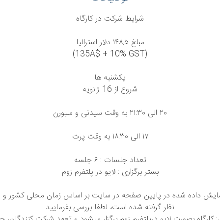
شرایط شرکت در کارگاه
مبلغ ١۴٨.۵ دلار استرالیا
(135A$ + 10% GST)
یکشنبه ها
شروع از 16 ژانویه
٢٠ الی ٢١:٣٠ به وقت سیدنی و ملبورن
١٧ الی ١٨:٣٠ به وقت پرت
تعداد جلسات : ۶ جلسه
بستر برگزاری : لایو در پلتفرم زوم
مایش داده شده در پایین صفحه در سایت بر اساس زمان محلی کشور و
نظر گرفته شده است، لطفا بررسی بفرمایید
کارگاه بصورت لایو درپلتفرم زوم برگزار میشود و تعهد شرکت کنندگان، ح