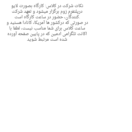
نکات شرکت در کلاس: کارگاه بصورت لایو
درپلتفرم زوم برگزار میشود و تعهد شرکت
کنندگان، حضور در ساعت کارگاه است.
در صورتی که درکشور ها آمریکا، کانادا هستید و
ساعت کلاس برای شما مناسب نیست، لطفا با
اکانت تلگرامی ادمین که در پایین صفحه آورده
شده است مرتبط شوید
توجه: کلاس به صورت ضبط شده در قالب فایل
دراختیار قرار نمیگیرد و از عزیزان درخواست
شده که برای حفظ حریم‌ کلاس و احترام به
حریم خصوصی و قانون حق تکثیر (کپی رایت)
تحت هیچ عنوانی کلاس را ضبط نفرمایند
ضبط کلاس مسئله اخلاقی و حقوقی دارد
پس از تکمیل ثبت نام لینک زوم برای ایمیل شما
ارسال خواهد شد، لطفا چک بفرمایید
در صورت داشتن هر گونه سوال در مورد کارگاه
لطفا با
اکانت زیر مرتبط شوید
https://t.me/olguadmin