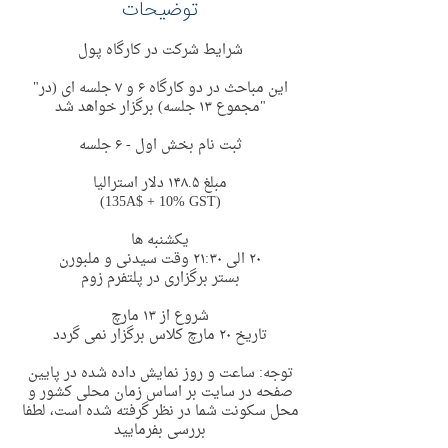
توضیحات
شرایط شرکت در کارگاه پول
"این مباحث در دو کارگاه ۶ و ٧ جلسه ای (در
مجموع ١٣ جلسه) برگزار خواهد شد"
ثبت نام بخش اول - ۶ جلسه
مبلغ ١۴٨.۵ دلار استرالیا
(135A$ + 10% GST)
یکشنبه ها
٢٠ الی ٢١:٣٠ وقت سیدنی و ملبورن
بستر برگزاری در پلتفرم زوم
شروع از ١٣ مارچ
تاریخ ٢٠ مارچ کلاس برگزار نمی گردد
توجه: ساعت و روز نمایش داده شده در پایین
صفحه در سایت بر اساس زمان محلی کشور و
محل سکونت شما در نظر گرفته شده است، لطفا
بررسی بفرمایید