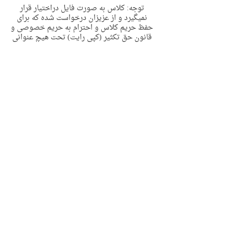
توجه: کلاس به صورت فایل دراختیار قرار
نمیگیرد و از عزیزان درخواست شده که برای
حفظ حریم‌ کلاس و احترام به حریم خصوصی و
قانون حق تکثیر (کپی رایت) تحت هیچ عنوانی
کلاس را ضبط نفرمایند
ضبط کلاس مسئله اخلاقی و حقوقی دارد
پس از تکمیل ثبت نام لینک زوم به همراه لینک
گروه تلگرامی کلاس برای ایمیل شما ارسال
خواهد شد، لطفا پس از ثبت نام ایمیل خود را
چک بفرمایید.
در صورت داشتن هر گونه سوال میتوانید با
اکانت زیر مرتبط شوید
@olguadmin
https://t.me/olguadmin
Contact Details