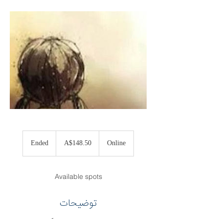
148.50
Australian
Ended
E
A$148.50
Online
dollars
n
d
e
Available spots
d
توضیحات