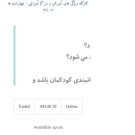
کارگاه ویژگی های آموزش و مراکز آموزشی - چهارشنبه ها
در زوم
148.50
Australian
Ended
E
A$148.50
Online
dollars
n
d
e
Available spots
d