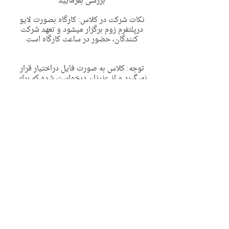
بررسی بفرمایید
نکات شرکت در کلاس: کارگاه بصورت لایو
درپلتفرم زوم برگزار میشود و تعهد شرکت
کنندگان، حضور در ساعت کارگاه است
توجه: کلاس به صورت فایل دراختیار قرار
نمیگیرد و از عزیزان درخواست شده که برای
حفظ حریم‌ کلاس و احترام به حریم خصوصی و
قانون حق تکثیر (کپی رایت) تحت هیچ عنوانی
کلاس را ضبط نفرمایند
ضبط کلاس مسئله اخلاقی و حقوقی دارد
پس از تکمیل ثبت نام لینک زوم به همراه لینک
گروه تلگرامی کلاس برای ایمیل شما ارسال
خواهد شد، لطفا پس از ثبت نام ایمیل خود را
چک بفرمایید.
در صورت داشتن هر گونه سوال میتوانید با
اکانت زیر در تلگرام مرتبط شوید
@olguadmin
https://t.me/olguadmin