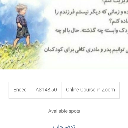
148.50
Australian
Ended
E
A$148.50
Online Course in Zoom
dollars
n
d
e
Available spots
d
توضیحات