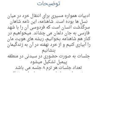
توضیحات
ادبیات همواره مسیری برای انتقال خرد در میان
نسل ها بوده است. شاهنامه، این نامه شاهان
سرگذشت انسان است که فردوسی آن را با شهد
فارسی به جان دلمان می چشاند. میخواهیم در
کنار هم شاهنامه بخوانیم، ریشه های هویت مان
را آبیاری کنیم و از خرد نهفته در آن به زندگیمان
بنشانیم
جلسات به صورت حضوری در سیدنی در منطقه
پیمبل تشکیل میشود
تعداد جلسات هر ترم ٨ جلسه می باشد
روز و ساعت جلسات : جمعه ها ساعت ١٨ الی
١٩:٣٠
برگزار کننده : غزال نصیری
شروع از ٧ فوریه
ظرفیت : ٢٠ نفر
Contact Details