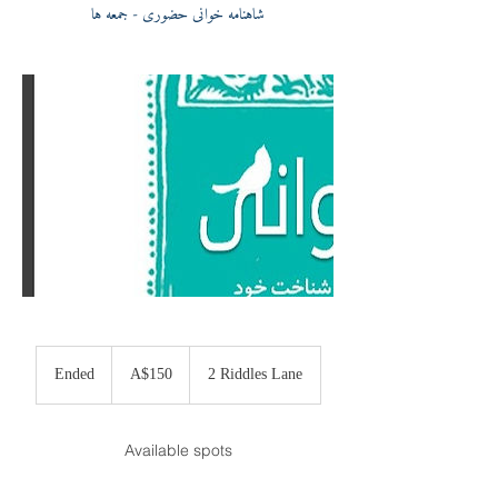
شاهنامه خوانی حضوری - جمعه ها
150
Australian
Ended
E
A$150
2 Riddles Lane
dollars
n
d
e
Available spots
d