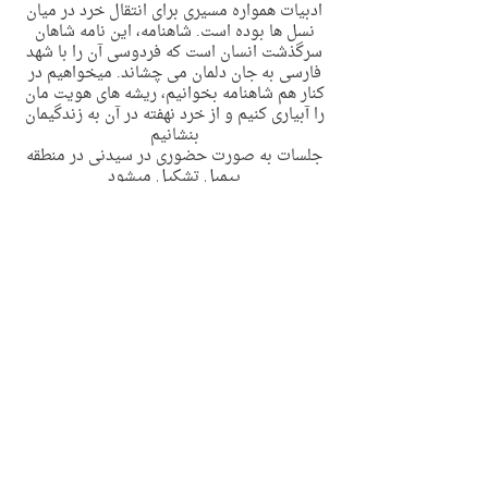
ادبیات همواره مسیری برای انتقال خرد در میان
نسل ها بوده است. شاهنامه، این نامه شاهان
سرگذشت انسان است که فردوسی آن را با شهد
فارسی به جان دلمان می چشاند. میخواهیم در
کنار هم شاهنامه بخوانیم، ریشه های هویت مان
را آبیاری کنیم و از خرد نهفته در آن به زندگیمان
بنشانیم
جلسات به صورت حضوری در سیدنی در منطقه
پیمبل تشکیل میشود
تعداد جلسات هر ترم ٨ جلسه می باشد
روز و ساعت جلسات : جمعه ها ساعت 18 الی
19:30
برگزار کننده : غزال نصیری
شروع از7 جون
ظرفیت : ٢٠ نفر
Contact Details
2 Riddles Lane, Pymble NSW, Australia