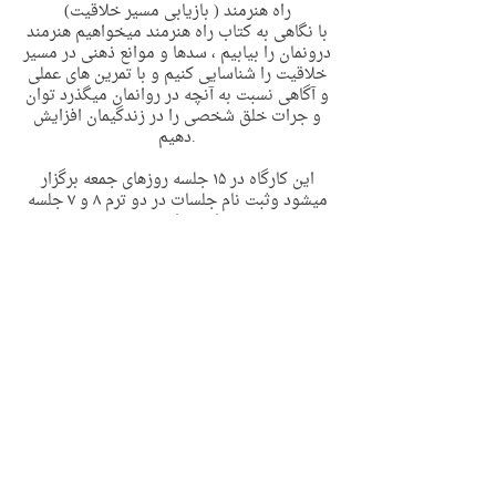
راه هنرمند ( بازیابی مسیر خلاقیت)
با نگاهی به کتاب راه هنرمند میخواهیم هنرمند
درونمان را بیابیم ، سدها و موانع ذهنی در مسیر
خلاقیت را شناسایی کنیم و با تمرین های عملی
و آگاهی نسبت به آنچه در روانمان میگذرد توان
و جرات خلق شخصی را در زندگیمان افزایش
دهیم.
این کارگاه در ١۵ جلسه روزهای جمعه برگزار
میشود وثبت نام جلسات در دو ترم ٨ و ٧ جلسه
ای خواهد بود.
حضور برای همه آزاد است.
حضور نفر دوم از یک خانواده نیم بها خواهد بود
Contact Details
2 Riddles Lane, Pymble NSW, Australia
support@immyownchild.com.au