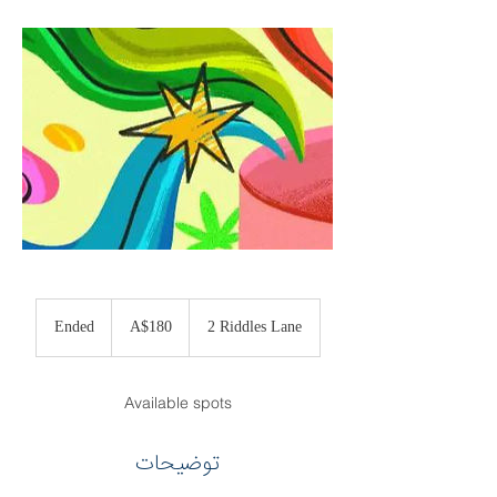
180
Australian
Ended
E
A$180
2 Riddles Lane
dollars
n
d
e
Available spots
d
توضیحات