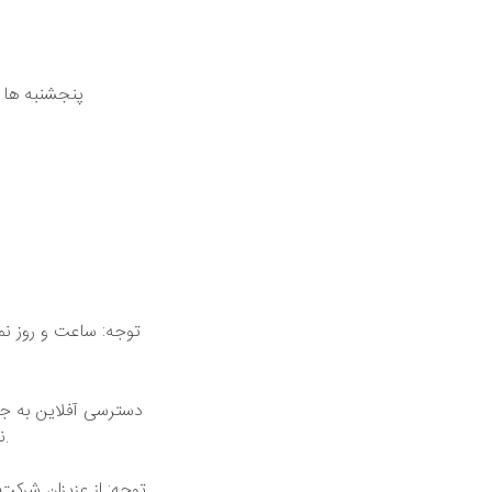
توجه: ساعت و روز ن
دسترسی آفلاین به جلس
ن
توجه: از عزیزان شرک