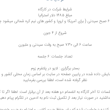
شرایط شرکت در کارگاه
مبلغ ١۴٨.۵ دلار استرالیا
پنجشنبه ها ۶ صبح سیدنی ( برای آمریکا و اروپا و کشور های نیم کره شمالی میشود 
شروع از ۴ جون
ساعت ۶ الی ٧:٣٠ صبح به وقت سیدنی و ملبورن
تعداد جلسات: ۶ جلسه
بستر برگزاری : لایو در پلتفرم زوم
مایش داده شده در پایین صفحه در سایت بر اساس زمان محلی کشور و
نظر گرفته شده است، لطفا بررسی بفرمایید
ات تا آخر کارگاه به انضمام دو هفته بعد از آن برقرار است. لطفا اگر تا
داشتید در صورت نیاز بعد از تکمیل ثبت نام به ادمین در تلگرام پیام دهید
ت کننده درخواست شده که برای حفظ حریم‌ کلاس و احترام به حریم خصوص