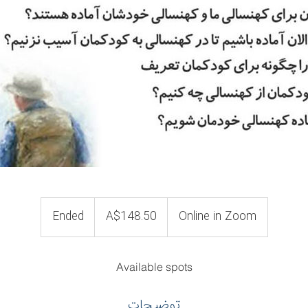
148.50
Australian
Ended
E
A$148.50
Online in Zoom
dollars
n
d
e
Available spots
d
توضیحات