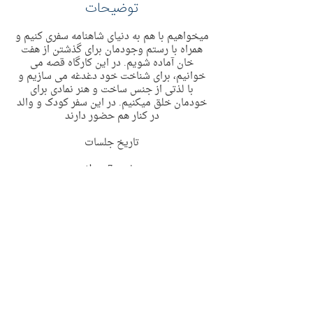
توضیحات
میخواهیم با هم به دنیای شاهنامه سفری کنیم و
همراه با رستم وجودمان برای گذشتن از هفت
خان آماده شویم. در این کارگاه قصه می
خوانیم، برای شناخت خود دغدغه می سازیم و
با لذتی از جنس ساخت و هنر نمادی برای
خودمان خلق میکنیم. در این سفر کودک و والد
در کنار هم حضور دارند
تاریخ جلسات
دوشنبه 7 جولای
چهارشنبه 9 جولای
پنجشنبه 10 جولای
ساعت 18:30 الی 20:30
به صورت حضوری در منطقه پیمبل سیدنی
Contact Details