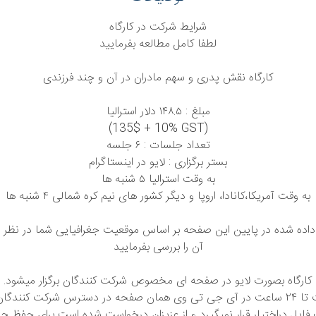
شرایط شرکت در کارگاه
لطفا کامل مطالعه بفرمایید
کارگاه نقش پدری و سهم مادران در آن و چند فرزندی
مبلغ : ١۴٨.۵ دلار استرالیا
(135$ + 10% GST)
تعداد جلسات : ۶ جلسه
بستر برگزاری : لایو در اینستاگرام
به وقت استرالیا ۵ شنبه ها
به وقت آمریکا،کانادا، اروپا و دیگر کشور های نیم کره شمالی ۴ شنبه ها
ده شده در پایین این صفحه بر اساس موقعیت جغرافیایی شما در نظر 
آن را بررسی بفرمایید
کارگاه بصورت لایو در صفحه ای مخصوص شرکت کنندگان برگزار میشود. ب
جلسه نهایت تا ۲۴ ساعت در آی جی تی وی همان صفحه در دسترس شرکت کنندگ
ایل دراختیار قرار نمیگیرد و از عزیزان درخواست شده است برای حفظ حری