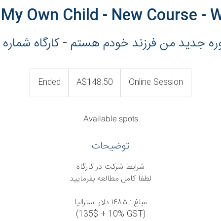
 My Own Child - New Course - 
ره جدید من فرزند خودم هستم - کارگاه شماره 7
148.50
Australian
Ended
E
A$148.50
Online Session
dollars
n
d
e
Available spots
d
توضیحات
شرایط شرکت در کارگاه
لطفا کامل مطالعه بفرمایید
مبلغ : ١۴٨.۵ دلار استرالیا
(135$ + 10% GST)