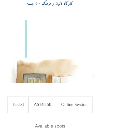
کارگاه قانون و فرهنگ - 6 جلسه
148.50
Australian
Ended
E
A$148.50
Online Session
dollars
n
d
e
Available spots
d