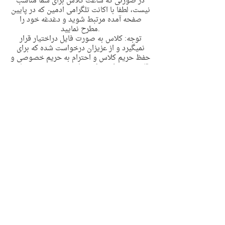
در صورتی که ساعت کلاس برای شما مناسب
نیست، لطفا با اکانت تلگرامی ادمین که در پایین
صفحه آمده مرتبط شوید و دغدغه خود را
مطرح نمایید.
توجه: کلاس به صورت فایل دراختیار قرار
نمیگیرد و از عزیزان درخواست شده که برای
حفظ حریم‌ کلاس و احترام به حریم خصوصی و
قانون حق تکثیر (کپی رایت) تحت هیچ عنوانی
کلاس را ضبط نفرمایند
ضبط کلاس مسئله اخلاقی و حقوقی دارد
پس از تکمیل ثبت نام لینک زوم به همراه لینک
گروه تلگرامی کلاس برای ایمیل شما ارسال
خواهد شد، لطفا پس از ثبت نام ایمیل خود را
چک بفرمایید.
در صورت داشتن هر گونه سوال میتوانید با
اکانت زیر مرتبط شوید
@olguadmin
https://t.me/olguadmin