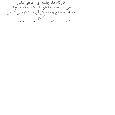
کارگاه تک جلسه ای - ماهی یکبار
می خواهیم بدنمان را بیشتر بشناسیم تا
مراقبت، صلح و پذیرش آن را از کودکی تمرین
کنیم
یکشنبه 5 اوکتبر، ساعت ١١ الی ١٢:٣٠ برای
کودکان ٣ تا ۶ سال
به صورت حضوری در منطقه پیمبل سیدنی
2 Riddles Ln Pymble
Contact Details
2 Riddles Lane, Pymble NSW, Australia
support@immyownchild.com.au