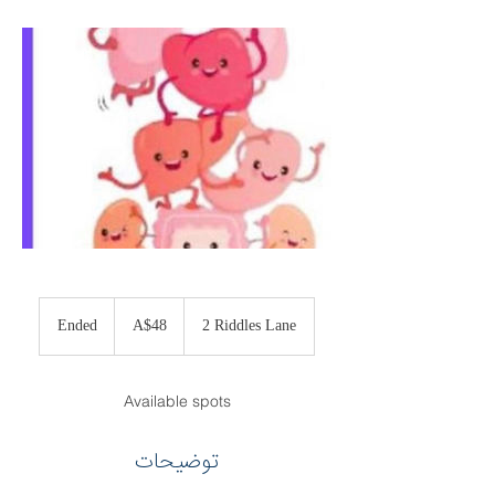
48
Australian
Ended
E
A$48
2 Riddles Lane
dollars
n
d
e
Available spots
d
توضیحات