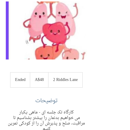
48
Australian
Ended
E
A$48
2 Riddles Lane
dollars
n
d
e
توضیحات
d
کارگاه تک جلسه ای - ماهی یکبار
می خواهیم بدنمان را بیشتر بشناسیم تا
مراقبت، صلح و پذیرش آن را از کودکی تمرین
کنیم