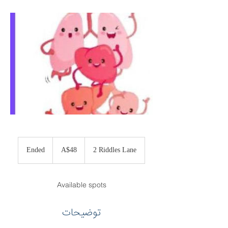
48
Australian
Ended
E
A$48
2 Riddles Lane
dollars
n
d
e
Available spots
d
توضیحات