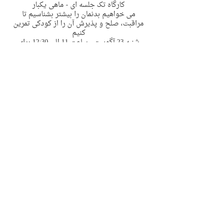
کارگاه تک جلسه ای - ماهی یکبار
می خواهیم بدنمان را بیشتر بشناسیم تا
مراقبت، صلح و پذیرش آن را از کودکی تمرین
کنیم
شنبه 23 آگوست ، ساعت 11 الی 12:30 برای
کودکان 3 تا 6 سال
به صورت حضوری در منطقه پیمبل سیدنی
2 Riddles Ln Pymble
Contact Details
2 Riddles Lane, Pymble NSW, Australia
support@immyownchild.com.au