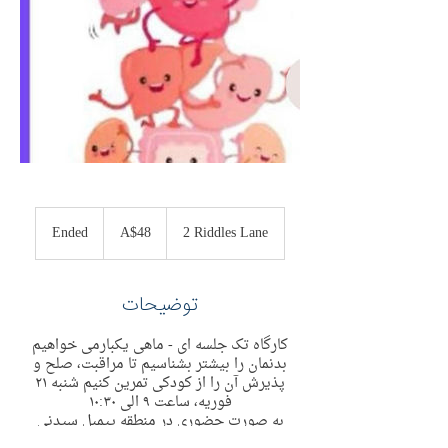
48
Australian
Ended
E
A$48
2 Riddles Lane
dollars
n
d
e
توضیحات
d
کارگاه تک جلسه ای - ماهی یکبارمی خواهیم
بدنمان را بیشتر بشناسیم تا مراقبت، صلح و
پذیرش آن را از کودکی تمرین کنیم شنبه ٢١
فوریه، ساعت ٩ الی ١٠:٣٠
به صورت حضوری در منطقه پیمبل سیدنی
2 Riddles Ln Pymble