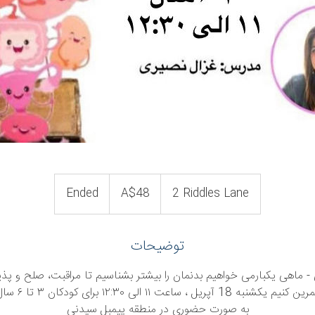
48
Australian
Ended
E
A$48
2 Riddles Lane
dollars
n
d
توضیحات
e
d
- ماهی یکبارمی خواهیم بدنمان را بیشتر بشناسیم تا مراقبت، صلح و پذی
تمرین کنیم یکشنبه 18 آپریل ، ساعت ١١ الی ١٢:٣٠ برای کودک
به صورت حضوری در منطقه پیمبل سیدنی