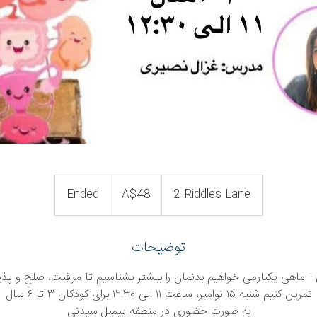
48
Australian
Ended
E
A$48
2 Riddles Lane
dollars
n
d
توضیحات
e
d
- ماهی یکبارمی خواهیم بدنمان را بیشتر بشناسیم تا مراقبت، صلح و پذی
تمرین کنیم شنبه ١۵ نوامبر، ساعت ١١ الی ١٢:٣٠ برای کودکان ٣ تا ۶ سال
به صورت حضوری در منطقه پیمبل سیدنی