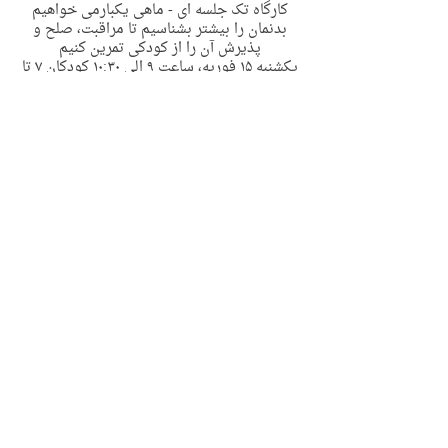
کارگاه تک جلسه ای - ماهی یکبارمی خواهیم
بدنمان را بیشتر بشناسیم تا مراقبت، صلح و
پذیرش آن را از کودکی تمرین کنیم
یکشنبه ١۵ فوریه، ساعت ٩ الی ١٠:٣٠ کودکان ٧ تا
١٠ سال
به صورت حضوری در منطقه پیمبل سیدنی
2 Riddles Ln Pymble
Contact Details
2 Riddles Lane, Pymble NSW, Australia
support@immyownchild.com.au