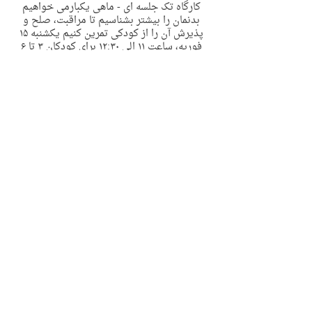
کارگاه تک جلسه ای - ماهی یکبارمی خواهیم
بدنمان را بیشتر بشناسیم تا مراقبت، صلح و
پذیرش آن را از کودکی تمرین کنیم یکشنبه ١۵
فوریه، ساعت ١١ الی ١٢:٣٠ برای کودکان ٣ تا ۶
سال
به صورت حضوری در منطقه پیمبل سیدنی
2 Riddles Ln Pymble
Contact Details
2 Riddles Lane, Pymble NSW, Australia
support@immyownchild.com.au