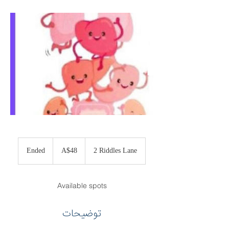
48
Australian
Ended
E
A$48
2 Riddles Lane
dollars
n
d
e
Available spots
d
توضیحات