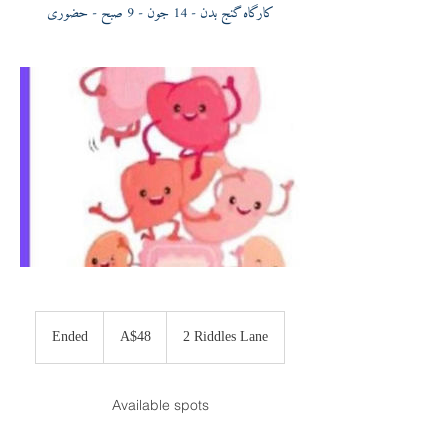
کارگاه گنج بدن - 14 جون - 9 صبح - حضوری
48
Australian
Ended
E
A$48
2 Riddles Lane
dollars
n
d
e
Available spots
d