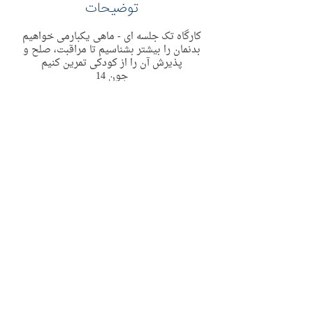
توضیحات
کارگاه تک جلسه ای - ماهی یکبارمی خواهیم
بدنمان را بیشتر بشناسیم تا مراقبت، صلح و
پذیرش آن را از کودکی تمرین کنیم
14 جون
یکشنبه
ساعت 9 الی 10:30
به صورت حضوری در منطقه پیمبل سیدنی
2 Riddles Ln Pymble
Contact Details
2 Riddles Lane, Pymble NSW, Australia
support@immyownchild.com.au