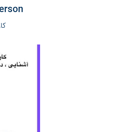
erson
کارگا