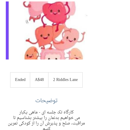
48
Australian
Ended
E
A$48
2 Riddles Lane
dollars
n
d
e
توضیحات
d
کارگاه تک جلسه ای - ماهی یکبار
می خواهیم بدنمان را بیشتر بشناسیم تا
مراقبت، صلح و پذیرش آن را از کودکی تمرین
کنیم