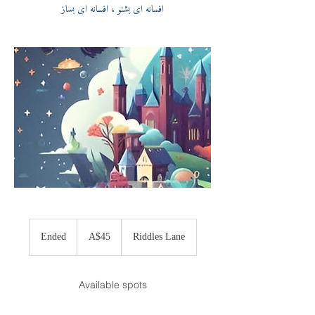
افسانه ای بشنو ، افسانه ای بساز
45
Australian
Ended
E
A$45
Riddles Lane
dollars
n
d
e
Available spots
d