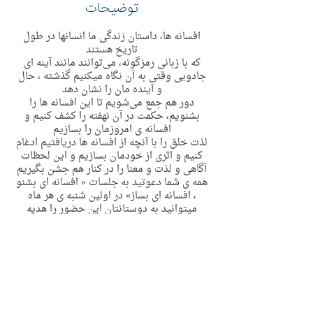
توضیحات
افسانه ها، داستان زندگی ما انسانها در طول
تاریخ هستند
که با زبانی رمزگونه، می‌توانند مانند آینه ای
جادویی وقتی به آن نگاه میکنیم گذشته ، حال
و آینده مان را نشان دهد
دور هم جمع می‌شویم تا این افسانه ها را
بشنویم، حکمت در آن نهفته را کشف کنیم و
افسانه ی امروزمان را بسازیم
لذت خلق را با آنچه از افسانه ها دریافتیم ادغام
کنیم و اثری از خودمان بسازیم و این لحظات
آگاهی و لذت و معنا را در کنار هم جشن بگیریم
همه ی شما دعوتید به جلسات « افسانه ای بشنو
، افسانه ای بساز» در اولین شنبه ی هر ماه
میتوانید به دوستانتان این حضور را هدیه
بدهید و در روز تولدتان نیمی از بهای جلسه را
مهمان ما باشید، جهت اطلاعات بیشتر میتوانید
با اکانت الگو ادمین در تلگرام با آیدی زیر مرتبط
شوید
https://t.me/olguadmin
این جلسات حضوری و مخصوص بزرگسالان
است و از آنجاییکه برای خلق نیاز به فرصت و