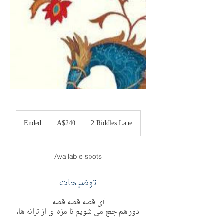
240
Australian
Ended
E
A$240
2 Riddles Lane
dollars
n
d
e
Available spots
d
توضیحات