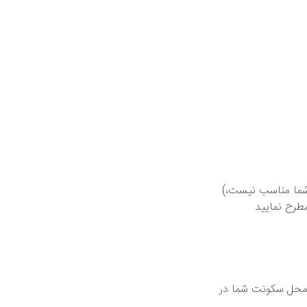
(در صورتی که درکشور ها آمریکا، کانادا و... هستید و به دلیل اختلاف زمانی ساعت کلاس برای شما مناسب نیست،
طرح نمایید)
 محل سکونت شما در