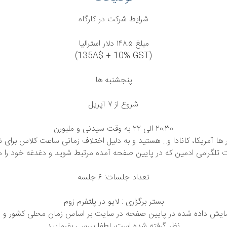
شرایط شرکت در کارگاه
مبلغ ١۴٨.۵ دلار استرالیا
(135A$ + 10% GST)
پنجشنبه ها
شروع از ٧ آپریل
٢٠:٣٠ الی ٢٢ به وقت سیدنی و ملبورن
نت تلگرامی ادمین که در پایین صفحه آمده مرتبط شوید و دغدغه خود را م
تعداد جلسات: ۶ جلسه
بستر برگزاری : لایو در پلتفرم زوم
مایش داده شده در پایین صفحه در سایت بر اساس زمان محلی کشور و
نظر گرفته شده است، لطفا بررسی بفرمایید